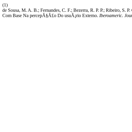
(1)
de Sousa, M. A. B.; Fernandes, C. F.; Bezerra, R. P. P.; Ribeiro, S.
Com Base Na percepÃ§Ã£o Do usuÃ¡rio Externo.
Iberoameric. Jour