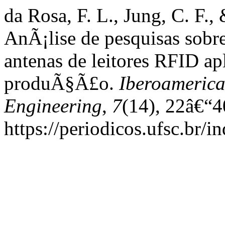
da Rosa, F. L., Jung, C. F.,
AnÃ¡lise de pesquisas sob
antenas de leitores RFID ap
produÃ§Ã£o.
Iberoamerica
Engineering
,
7
(14), 22â€“4
https://periodicos.ufsc.br/