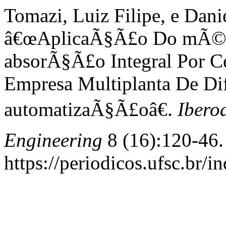
Tomazi, Luiz Filipe, e Dani
â€œAplicaÃ§Ã£o Do mÃ©to
absorÃ§Ã£o Integral Por 
Empresa Multiplanta De Di
automatizaÃ§Ã£oâ€.
Ibero
Engineering
8 (16):120-46.
https://periodicos.ufsc.br/