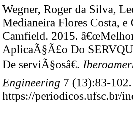
Wegner, Roger da Silva, Le
Medianeira Flores Costa, 
Camfield. 2015. â€œMelhor
AplicaÃ§Ã£o Do SERVQUA
De serviÃ§osâ€.
Iberoameri
Engineering
7 (13):83-102.
https://periodicos.ufsc.br/i