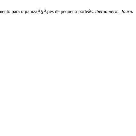
imento para organizaÃ§Ãµes de pequeno porteâ€,
Iberoameric. Journ.