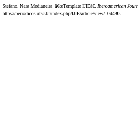
Stefano, Nara Medianeira. â€œTemplate IJIEâ€.
Iberoamerican Journa
https://periodicos.ufsc.br/index.php/IJIE/article/view/104490.