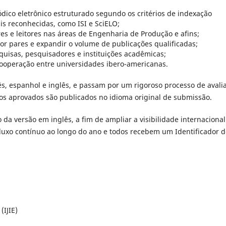
dico eletrônico estruturado segundo os critérios de indexação
s reconhecidas, como ISI e SciELO;
res e leitores nas áreas de Engenharia de Produção e afins;
por pares e expandir o volume de publicações qualificadas;
esquisas, pesquisadores e instituições acadêmicas;
ooperação entre universidades ibero-americanas.
s, espanhol e inglês, e passam por um rigoroso processo de avali
os aprovados são publicados no idioma original de submissão.
a versão em inglês, a fim de ampliar a visibilidade internacional
fluxo contínuo ao longo do ano e todos recebem um Identificador 
(IJIE)