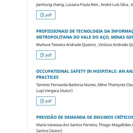
jianhong cheng, Luciana Paula Reis , André Luís Silva , 
pdf
PROFISSIONAIS DE TECNOLOGIA DA INFORMA
METROPOLITANA DO VALE DO AÇO, MINAS GER
Marluce Teixeira Andrade Queiroz , Vinícius Andrade Q
pdf
OCCUPATIONAL SAFETY IN HOSPITALS: AN A
PRACTICES
Tamires Fernanda Barbosa Nunes, Alline Thamyres Clau
Lupi Vergara (Autor)
pdf
PREVISÃO DE DEMANDA DE INSUMOS CRÍTICO
Maria Vanessa dos Santos Ferreira, Thiago Magalhães Am
Santos (Autor)