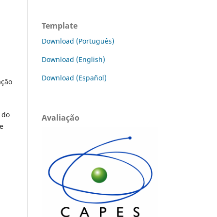
Template
Download (Português)
Download (English)
Download (Español)
ação
 do
Avaliação
de