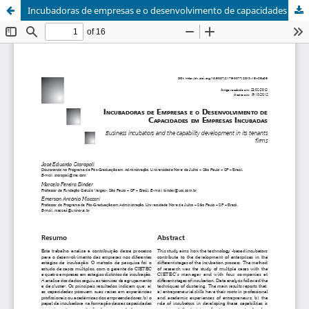
Incubadoras de empresas e o desenvolvimento de capacidades em empresas incubadas