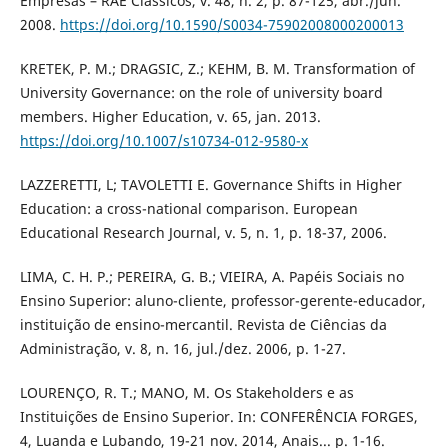
Empresas – RAE Clássicos, v. 48, n. 2, p. 87-125, abr./jun.
2008.
https://doi.org/10.1590/S0034-75902008000200013
KRETEK, P. M.; DRAGSIC, Z.; KEHM, B. M. Transformation of
University Governance: on the role of university board
members. Higher Education, v. 65, jan. 2013.
https://doi.org/10.1007/s10734-012-9580-x
LAZZERETTI, L; TAVOLETTI E. Governance Shifts in Higher
Education: a cross-national comparison. European
Educational Research Journal, v. 5, n. 1, p. 18-37, 2006.
LIMA, C. H. P.; PEREIRA, G. B.; VIEIRA, A. Papéis Sociais no
Ensino Superior: aluno-cliente, professor-gerente-educador,
instituição de ensino-mercantil. Revista de Ciências da
Administração, v. 8, n. 16, jul./dez. 2006, p. 1-27.
LOURENÇO, R. T.; MANO, M. Os Stakeholders e as
Instituições de Ensino Superior. In: CONFERÊNCIA FORGES,
4, Luanda e Lubando, 19-21 nov. 2014, Anais... p. 1-16.