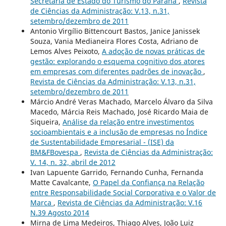
Secretaria de Estado do Turismo do Paraná
,
Revista
de Ciências da Administração: V.13, n.31,
setembro/dezembro de 2011
Antonio Virgílio Bittencourt Bastos, Janice Janissek
Souza, Vania Medianeira Flores Costa, Adriano de
Lemos Alves Peixoto,
A adoção de novas práticas de
gestão: explorando o esquema cognitivo dos atores
em empresas com diferentes padrões de inovação
,
Revista de Ciências da Administração: V.13, n.31,
setembro/dezembro de 2011
Márcio André Veras Machado, Marcelo Álvaro da Silva
Macedo, Márcia Reis Machado, José Ricardo Maia de
Siqueira,
Análise da relação entre investimentos
socioambientais e a inclusão de empresas no Índice
de Sustentabilidade Empresarial - (ISE) da
BM&FBovespa
,
Revista de Ciências da Administração:
V. 14, n. 32, abril de 2012
Ivan Lapuente Garrido, Fernando Cunha, Fernanda
Matte Cavalcante,
O Papel da Confiança na Relação
entre Responsabilidade Social Corporativa e o Valor de
Marca
,
Revista de Ciências da Administração: V.16
N.39 Agosto 2014
Mirna de Lima Medeiros, Thiago Alves, João Luiz