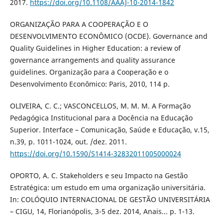
2017.
https://doi.org/10.1108/AAAJ-10-2014-1842
ORGANIZAÇÃO PARA A COOPERAÇÃO E O
DESENVOLVIMENTO ECONÔMICO (OCDE). Governance and
Quality Guidelines in Higher Education: a review of
governance arrangements and quality assurance
guidelines. Organização para a Cooperação e o
Desenvolvimento Econômico: Paris, 2010, 114 p.
OLIVEIRA, C. C.; VASCONCELLOS, M. M. M. A Formação
Pedagógica Institucional para a Docência na Educação
Superior. Interface – Comunicação, Saúde e Educação, v.15,
n.39, p. 1011-1024, out. /dez. 2011.
https://doi.org/10.1590/S1414-32832011005000024
OPORTO, A. C. Stakeholders e seu Impacto na Gestão
Estratégica: um estudo em uma organização universitária.
In: COLÓQUIO INTERNACIONAL DE GESTÃO UNIVERSITÁRIA
– CIGU, 14, Florianópolis, 3-5 dez. 2014, Anais... p. 1-13.