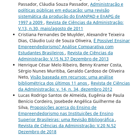
Passador, Cláudia Souza Passador,
Administração e
políticas públicas em educação: uma revisão
sistemática da produção do EnANPAD e EnAPG de
1997 a 2009
,
Revista de Ciências da Administração:
V.13, n.30, maio/agosto de 2011
Cristiana Fernandes De Muylder, Alexandre Teixeira
Dias, Cláudio Luiz de Souza Oliveira,
É Possível Ensinar
Empreendedorismo? Análise Comparativa com
Estudantes Brasileiros
,
Revista de Ciências da
Administração: V.15 N.37 Dezembro de 2013
Henrique César Melo Ribeiro, Benny Kramer Costa,
Sérgio Nunes Muritiba, Geraldo Cardoso de Oliveira
Neto,
Visão baseada em recursos: uma análise
bibliométrica dos últimos 11 anos
,
Revista de Ciências
da Administração: v. 14, n. 34, dezembro 2012
Lucas Rodrigo Santos de Almeida, Eugênia de Paula
Benício Cordeiro, Josebede Angélica Guilherme da
Silva,
Proposições acerca do Ensino de
Empreendedorismo nas Instituições de Ensino
Superior Brasileiras: uma Revisão Bibliográfica
,
Revista de Ciências da Administração: V.20 N.52
Dezembro de 2018