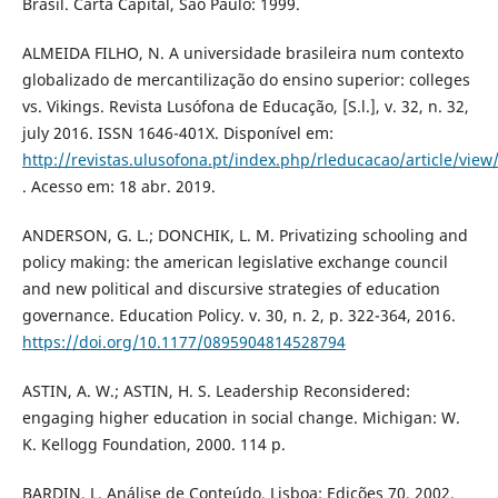
Brasil. Carta Capital, São Paulo: 1999.
ALMEIDA FILHO, N. A universidade brasileira num contexto
globalizado de mercantilização do ensino superior: colleges
vs. Vikings. Revista Lusófona de Educação, [S.l.], v. 32, n. 32,
july 2016. ISSN 1646-401X. Disponível em:
http://revistas.ulusofona.pt/index.php/rleducacao/article/view
. Acesso em: 18 abr. 2019.
ANDERSON, G. L.; DONCHIK, L. M. Privatizing schooling and
policy making: the american legislative exchange council
and new political and discursive strategies of education
governance. Education Policy. v. 30, n. 2, p. 322-364, 2016.
https://doi.org/10.1177/0895904814528794
ASTIN, A. W.; ASTIN, H. S. Leadership Reconsidered:
engaging higher education in social change. Michigan: W.
K. Kellogg Foundation, 2000. 114 p.
BARDIN, L. Análise de Conteúdo. Lisboa: Edições 70, 2002.