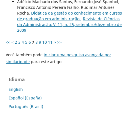
Adélcio Machado dos Santos, Fernando José Spanhol,
Francisco Antonio Pereira Fialho, Rudimar Antunes
Rocha,
Didática da gestão do conhecimento em cursos
de graduação em administração
,
Revista de Ciências
da Administração: V. 11, n. 25, setembro/dezembro de
2009
<<
<
2
3
4
5
6
7
8
9
10
11
>
>>
Você também pode
iniciar uma pesquisa avançada por
similaridade
para este artigo.
Idioma
English
Español (España)
Português (Brasil)