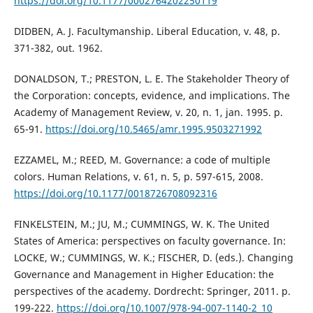
https://doi.org/10.1177/0002764202250119
DIDBEN, A. J. Facultymanship. Liberal Education, v. 48, p.
371-382, out. 1962.
DONALDSON, T.; PRESTON, L. E. The Stakeholder Theory of
the Corporation: concepts, evidence, and implications. The
Academy of Management Review, v. 20, n. 1, jan. 1995. p.
65-91.
https://doi.org/10.5465/amr.1995.9503271992
EZZAMEL, M.; REED, M. Governance: a code of multiple
colors. Human Relations, v. 61, n. 5, p. 597-615, 2008.
https://doi.org/10.1177/0018726708092316
FINKELSTEIN, M.; JU, M.; CUMMINGS, W. K. The United
States of America: perspectives on faculty governance. In:
LOCKE, W.; CUMMINGS, W. K.; FISCHER, D. (eds.). Changing
Governance and Management in Higher Education: the
perspectives of the academy. Dordrecht: Springer, 2011. p.
199-222.
https://doi.org/10.1007/978-94-007-1140-2_10