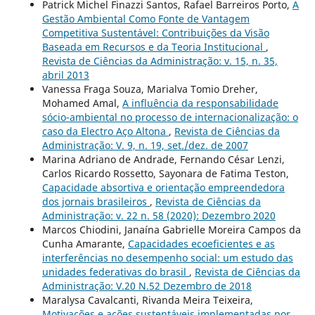
Patrick Michel Finazzi Santos, Rafael Barreiros Porto,
A
Gestão Ambiental Como Fonte de Vantagem
Competitiva Sustentável: Contribuições da Visão
Baseada em Recursos e da Teoria Institucional
,
Revista de Ciências da Administração: v. 15, n. 35,
abril 2013
Vanessa Fraga Souza, Marialva Tomio Dreher,
Mohamed Amal,
A influência da responsabilidade
sócio-ambiental no processo de internacionalização: o
caso da Electro Aço Altona
,
Revista de Ciências da
Administração: V. 9, n. 19, set./dez. de 2007
Marina Adriano de Andrade, Fernando César Lenzi,
Carlos Ricardo Rossetto, Sayonara de Fatima Teston,
Capacidade absortiva e orientação empreendedora
dos jornais brasileiros
,
Revista de Ciências da
Administração: v. 22 n. 58 (2020): Dezembro 2020
Marcos Chiodini, Janaína Gabrielle Moreira Campos da
Cunha Amarante,
Capacidades ecoeficientes e as
interferências no desempenho social: um estudo das
unidades federativas do brasil
,
Revista de Ciências da
Administração: V.20 N.52 Dezembro de 2018
Maralysa Cavalcanti, Rivanda Meira Teixeira,
Motivações e ações sustentáveis implementadas por