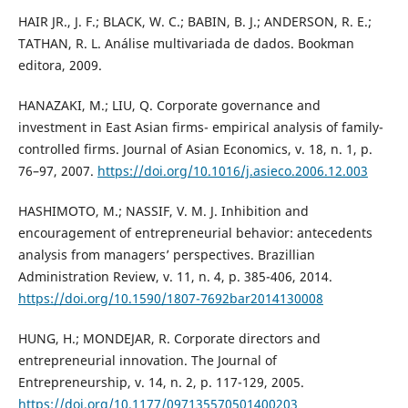
HAIR JR., J. F.; BLACK, W. C.; BABIN, B. J.; ANDERSON, R. E.;
TATHAN, R. L. Análise multivariada de dados. Bookman
editora, 2009.
HANAZAKI, M.; LIU, Q. Corporate governance and
investment in East Asian firms- empirical analysis of family-
controlled firms. Journal of Asian Economics, v. 18, n. 1, p.
76–97, 2007.
https://doi.org/10.1016/j.asieco.2006.12.003
HASHIMOTO, M.; NASSIF, V. M. J. Inhibition and
encouragement of entrepreneurial behavior: antecedents
analysis from managers’ perspectives. Brazillian
Administration Review, v. 11, n. 4, p. 385-406, 2014.
https://doi.org/10.1590/1807-7692bar2014130008
HUNG, H.; MONDEJAR, R. Corporate directors and
entrepreneurial innovation. The Journal of
Entrepreneurship, v. 14, n. 2, p. 117-129, 2005.
https://doi.org/10.1177/097135570501400203