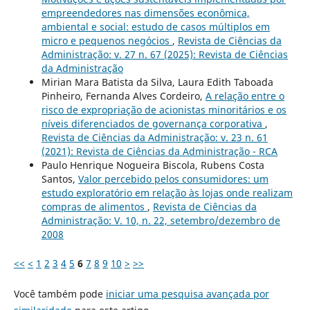
empreendedores nas dimensões econômica,
ambiental e social: estudo de casos múltiplos em
micro e pequenos negócios
,
Revista de Ciências da
Administração: v. 27 n. 67 (2025): Revista de Ciências
da Administração
Mirian Mara Batista da Silva, Laura Edith Taboada
Pinheiro, Fernanda Alves Cordeiro,
A relação entre o
risco de expropriação de acionistas minoritários e os
níveis diferenciados de governança corporativa
,
Revista de Ciências da Administração: v. 23 n. 61
(2021): Revista de Ciências da Administração - RCA
Paulo Henrique Nogueira Biscola, Rubens Costa
Santos,
Valor percebido pelos consumidores: um
estudo exploratório em relação às lojas onde realizam
compras de alimentos
,
Revista de Ciências da
Administração: V. 10, n. 22, setembro/dezembro de
2008
<<
<
1
2
3
4
5
6
7
8
9
10
>
>>
Você também pode
iniciar uma pesquisa avançada por