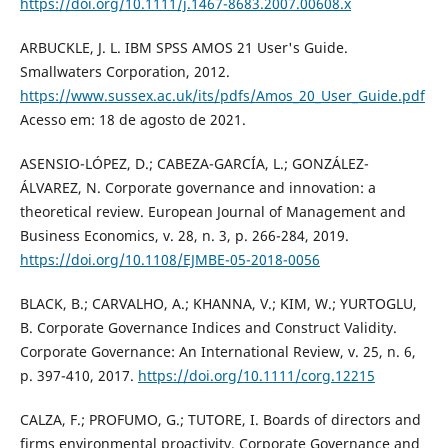
https://doi.org/10.1111/j.1467-8683.2007.00608.x
ARBUCKLE, J. L. IBM SPSS AMOS 21 User's Guide.
Smallwaters Corporation, 2012.
https://www.sussex.ac.uk/its/pdfs/Amos_20_User_Guide.pdf
Acesso em: 18 de agosto de 2021.
ASENSIO-LÓPEZ, D.; CABEZA-GARCÍA, L.; GONZÁLEZ-
ÁLVAREZ, N. Corporate governance and innovation: a
theoretical review. European Journal of Management and
Business Economics, v. 28, n. 3, p. 266-284, 2019.
https://doi.org/10.1108/EJMBE-05-2018-0056
BLACK, B.; CARVALHO, A.; KHANNA, V.; KIM, W.; YURTOGLU,
B. Corporate Governance Indices and Construct Validity.
Corporate Governance: An International Review, v. 25, n. 6,
p. 397-410, 2017.
https://doi.org/10.1111/corg.12215
CALZA, F.; PROFUMO, G.; TUTORE, I. Boards of directors and
firms environmental proactivity. Corporate Governance and