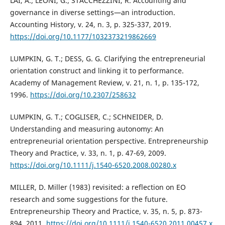
LAI, A.; LEONI, G.; STACCHEZZINI, R. Accounting and
governance in diverse settings—an introduction.
Accounting History, v. 24, n. 3, p. 325-337, 2019.
https://doi.org/10.1177/1032373219862669
LUMPKIN, G. T.; DESS, G. G. Clarifying the entrepreneurial
orientation construct and linking it to performance.
Academy of Management Review, v. 21, n. 1, p. 135-172,
1996.
https://doi.org/10.2307/258632
LUMPKIN, G. T.; COGLISER, C.; SCHNEIDER, D.
Understanding and measuring autonomy: An
entrepreneurial orientation perspective. Entrepreneurship
Theory and Practice, v. 33, n. 1, p. 47-69, 2009.
https://doi.org/10.1111/j.1540-6520.2008.00280.x
MILLER, D. Miller (1983) revisited: a reflection on EO
research and some suggestions for the future.
Entrepreneurship Theory and Practice, v. 35, n. 5, p. 873-
894, 2011.
https://doi.org/10.1111/j.1540-6520.2011.00457.x