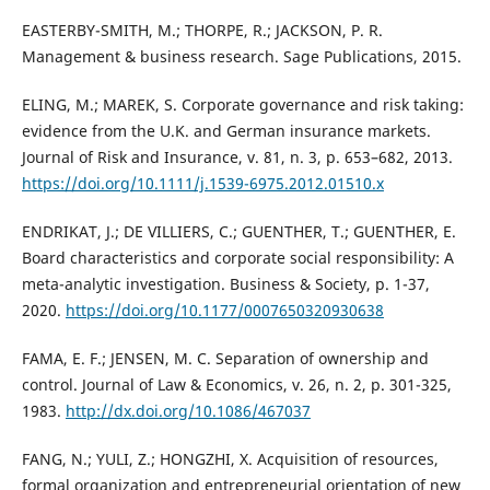
EASTERBY-SMITH, M.; THORPE, R.; JACKSON, P. R.
Management & business research. Sage Publications, 2015.
ELING, M.; MAREK, S. Corporate governance and risk taking:
evidence from the U.K. and German insurance markets.
Journal of Risk and Insurance, v. 81, n. 3, p. 653–682, 2013.
https://doi.org/10.1111/j.1539-6975.2012.01510.x
ENDRIKAT, J.; DE VILLIERS, C.; GUENTHER, T.; GUENTHER, E.
Board characteristics and corporate social responsibility: A
meta-analytic investigation. Business & Society, p. 1-37,
2020.
https://doi.org/10.1177/0007650320930638
FAMA, E. F.; JENSEN, M. C. Separation of ownership and
control. Journal of Law & Economics, v. 26, n. 2, p. 301-325,
1983.
http://dx.doi.org/10.1086/467037
FANG, N.; YULI, Z.; HONGZHI, X. Acquisition of resources,
formal organization and entrepreneurial orientation of new