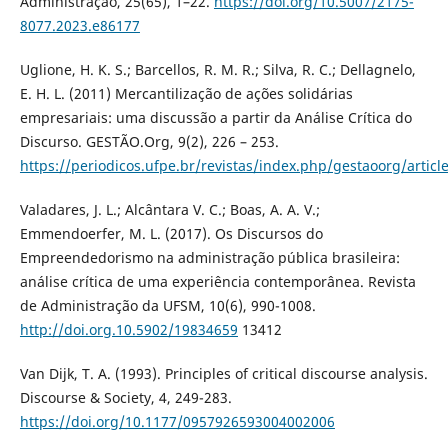
Administração, 25(65), 1–22.
https://doi.org/10.5007/2175-
8077.2023.e86177
Uglione, H. K. S.; Barcellos, R. M. R.; Silva, R. C.; Dellagnelo,
E. H. L. (2011) Mercantilização de ações solidárias
empresariais: uma discussão a partir da Análise Crítica do
Discurso. GESTÃO.Org, 9(2), 226 – 253.
https://periodicos.ufpe.br/revistas/index.php/gestaoorg/artic
Valadares, J. L.; Alcântara V. C.; Boas, A. A. V.;
Emmendoerfer, M. L. (2017). Os Discursos do
Empreendedorismo na administração pública brasileira:
análise crítica de uma experiência contemporânea. Revista
de Administração da UFSM, 10(6), 990-1008.
http://doi.org.10.5902/19834659
13412
Van Dijk, T. A. (1993). Principles of critical discourse analysis.
Discourse & Society, 4, 249-283.
https://doi.org/10.1177/0957926593004002006