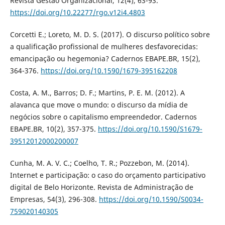
Revista Gestão Organizacional, 12(4), 63-93.
https://doi.org/10.22277/rgo.v12i4.4803
Corcetti E.; Loreto, M. D. S. (2017). O discurso político sobre
a qualificação profissional de mulheres desfavorecidas:
emancipação ou hegemonia? Cadernos EBAPE.BR, 15(2),
364-376.
https://doi.org/10.1590/1679-395162208
Costa, A. M., Barros; D. F.; Martins, P. E. M. (2012). A
alavanca que move o mundo: o discurso da mídia de
negócios sobre o capitalismo empreendedor. Cadernos
EBAPE.BR, 10(2), 357-375.
https://doi.org/10.1590/S1679-
39512012000200007
Cunha, M. A. V. C.; Coelho, T. R.; Pozzebon, M. (2014).
Internet e participação: o caso do orçamento participativo
digital de Belo Horizonte. Revista de Administração de
Empresas, 54(3), 296-308.
https://doi.org/10.1590/S0034-
759020140305