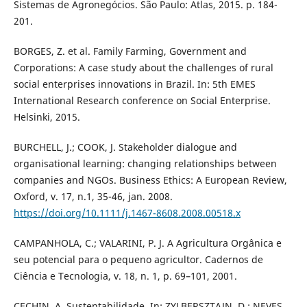
Sistemas de Agronegócios. São Paulo: Atlas, 2015. p. 184-
201.
BORGES, Z. et al. Family Farming, Government and
Corporations: A case study about the challenges of rural
social enterprises innovations in Brazil. In: 5th EMES
International Research conference on Social Enterprise.
Helsinki, 2015.
BURCHELL, J.; COOK, J. Stakeholder dialogue and
organisational learning: changing relationships between
companies and NGOs. Business Ethics: A European Review,
Oxford, v. 17, n.1, 35-46, jan. 2008.
https://doi.org/10.1111/j.1467-8608.2008.00518.x
CAMPANHOLA, C.; VALARINI, P. J. A Agricultura Orgânica e
seu potencial para o pequeno agricultor. Cadernos de
Ciência e Tecnologia, v. 18, n. 1, p. 69–101, 2001.
CECHIN, A. Sustentabilidade. In: ZYLBERSZTAJN, D.; NEVES,