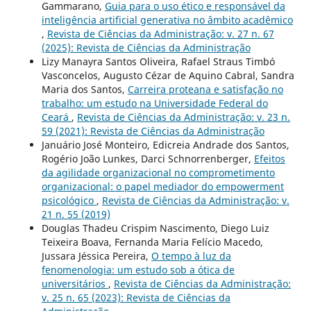
Gammarano,
Guia para o uso ético e responsável da
inteligência artificial generativa no âmbito acadêmico
,
Revista de Ciências da Administração: v. 27 n. 67
(2025): Revista de Ciências da Administração
Lizy Manayra Santos Oliveira, Rafael Straus Timbó
Vasconcelos, Augusto Cézar de Aquino Cabral, Sandra
Maria dos Santos,
Carreira proteana e satisfação no
trabalho: um estudo na Universidade Federal do
Ceará
,
Revista de Ciências da Administração: v. 23 n.
59 (2021): Revista de Ciências da Administração
Januário José Monteiro, Edicreia Andrade dos Santos,
Rogério João Lunkes, Darci Schnorrenberger,
Efeitos
da agilidade organizacional no comprometimento
organizacional: o papel mediador do empowerment
psicológico
,
Revista de Ciências da Administração: v.
21 n. 55 (2019)
Douglas Thadeu Crispim Nascimento, Diego Luiz
Teixeira Boava, Fernanda Maria Felício Macedo,
Jussara Jéssica Pereira,
O tempo à luz da
fenomenologia: um estudo sob a ótica de
universitários
,
Revista de Ciências da Administração:
v. 25 n. 65 (2023): Revista de Ciências da