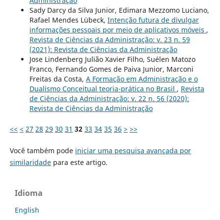
Administração
Sady Darcy da Silva Junior, Edimara Mezzomo Luciano,
Rafael Mendes Lübeck,
Intenção futura de divulgar
informações pessoais por meio de aplicativos móveis
,
Revista de Ciências da Administração: v. 23 n. 59
(2021): Revista de Ciências da Administração
Jose Lindenberg Julião Xavier Filho, Suélen Matozo
Franco, Fernando Gomes de Paiva Junior, Marconi
Freitas da Costa,
A Formação em Administração e o
Dualismo Conceitual teoria-prática no Brasil
,
Revista
de Ciências da Administração: v. 22 n. 56 (2020):
Revista de Ciências da Administração
<<
<
27
28
29
30
31
32
33
34
35
36
>
>>
Você também pode
iniciar uma pesquisa avançada por
similaridade
para este artigo.
Idioma
English