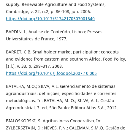
supply. Renewable Agriculture and Food Systems,
Cambridge, v. 22, n.2, p. 86-108, jun. 2006.
https://doi.org/10.1017/S1742170507001640
BARDIN, L. Análise de Conteúdo. Lisboa: Presses
Universitaires de France, 1977.
BARRET, C.B. Smallholder market participation: concepts
and evidence from eastern and southern Africa. Food Policy,
[s.l.], v. 33, p. 299–317, 2008.
https://doi.org/10.1016/j.foodpol.2007.10.005
BATALHA, M.O.; SILVA, A.L. Gerenciamento de sistemas
agroindustriais: definições, especificidades e correntes
metodológicas. In: BATALHA, M. O.; SILVA, A. L. Gestão
Agroindustrial. 3. ed. São Paulo: Editora Atlas S.A., 2012.
BIALOSKORSKI, S. Agribusiness Cooperativo. In:
ZYLBERSZTAJN, D.; NEVES, F.N.; CALEMAN, S.M.Q. Gestão de