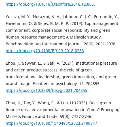
https://doi.org/10.1016/j.techfore.2016.12.005
.
Yusliza, M. Y., Norazmi, N. A., Jabbour, C. J. C., Fernando, Y.,
Fawehinmi, O. & Seles, B. M. R. P. (2019). Top management
commitment, corporate social responsibility and green
human resource management: A Malaysian study.
Benchmarking: An International Journal, 26(6), 2051-2078.
https://doi.org/10.1108/BIJ-09-2018-0283
.
Zhou, J., Sawyer, L., & Safi, A. (2021). Institutional pressure
and green product success: the role of green
transformational leadership, green innovation, and green
brand image. Frontiers in psychology, 12, 704855.
https://doi.org/10.3389/fpsyg.2021.704855
.
Zhou, K., Tao, Y., Wang, S., & Luo, H. (2023). Does green
finance drive environmental innovation in China? Emerging
Markets Finance and Trade, 59(8), 2727-2746.
https://doi.org/10.1080/1540496X.2023.2190847