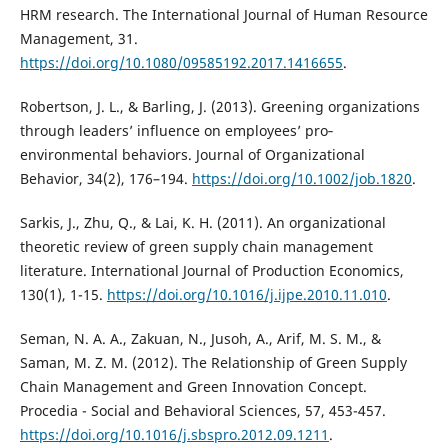
HRM research. The International Journal of Human Resource
Management, 31.
https://doi.org/10.1080/09585192.2017.1416655
.
Robertson, J. L., & Barling, J. (2013). Greening organizations
through leaders’ influence on employees’ pro‐
environmental behaviors. Journal of Organizational
Behavior, 34(2), 176–194.
https://doi.org/10.1002/job.1820
.
Sarkis, J., Zhu, Q., & Lai, K. H. (2011). An organizational
theoretic review of green supply chain management
literature. International Journal of Production Economics,
130(1), 1-15.
https://doi.org/10.1016/j.ijpe.2010.11.010
.
Seman, N. A. A., Zakuan, N., Jusoh, A., Arif, M. S. M., &
Saman, M. Z. M. (2012). The Relationship of Green Supply
Chain Management and Green Innovation Concept.
Procedia - Social and Behavioral Sciences, 57, 453-457.
https://doi.org/10.1016/j.sbspro.2012.09.1211
.