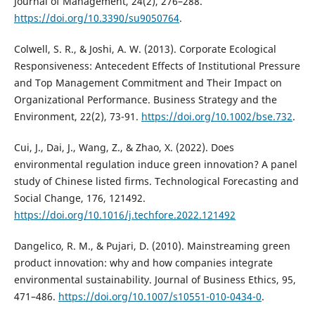
Journal of Management, 24(2), 276–288.
https://doi.org/10.3390/su9050764
.
Colwell, S. R., & Joshi, A. W. (2013). Corporate Ecological
Responsiveness: Antecedent Effects of Institutional Pressure
and Top Management Commitment and Their Impact on
Organizational Performance. Business Strategy and the
Environment, 22(2), 73-91.
https://doi.org/10.1002/bse.732
.
Cui, J., Dai, J., Wang, Z., & Zhao, X. (2022). Does
environmental regulation induce green innovation? A panel
study of Chinese listed firms. Technological Forecasting and
Social Change, 176, 121492.
https://doi.org/10.1016/j.techfore.2022.121492
Dangelico, R. M., & Pujari, D. (2010). Mainstreaming green
product innovation: why and how companies integrate
environmental sustainability. Journal of Business Ethics, 95,
471–486.
https://doi.org/10.1007/s10551-010-0434-0
.