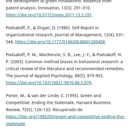
the development of green innovations: evidence from
patent analysis. Innovation, 13(3), 291–310.
https://doi.org/10.5172/impp.2011.13.3.291
.
Podsakoff, P., & Organ, D. (1986). Self-Report in
organizational research. Journal of Management, 12(4), 531-
544.
https://doi.org/10.1177/014920638601200408
.
Podsakoff, P. M., MacKenzie, S. B., Lee, J.-Y., & Podsakoff, N.
P. (2003). Common method biases in behavioral research: a
critical review of the literature and recommended remedies.
The Journal of Applied Psychology, 88(5), 879-903.
https://doi.org/10.1037/0021-9010.88.5.879
.
Porter, M., & van der Linde, C. (1995). Green and
Competitive: Ending the Stalemate. Harvard Business
Review, 73(5), 120–133. Recuperado de
https://hbr.org/1995/09/green-and-competitive-ending-the-
stalemate