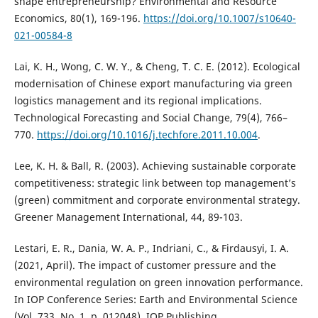
shape entrepreneurship? Environmental and Resource
Economics, 80(1), 169-196.
https://doi.org/10.1007/s10640-
021-00584-8
Lai, K. H., Wong, C. W. Y., & Cheng, T. C. E. (2012). Ecological
modernisation of Chinese export manufacturing via green
logistics management and its regional implications.
Technological Forecasting and Social Change, 79(4), 766–
770.
https://doi.org/10.1016/j.techfore.2011.10.004
.
Lee, K. H. & Ball, R. (2003). Achieving sustainable corporate
competitiveness: strategic link between top management’s
(green) commitment and corporate environmental strategy.
Greener Management International, 44, 89-103.
Lestari, E. R., Dania, W. A. P., Indriani, C., & Firdausyi, I. A.
(2021, April). The impact of customer pressure and the
environmental regulation on green innovation performance.
In IOP Conference Series: Earth and Environmental Science
(Vol. 733, No. 1, p. 012048). IOP Publishing.