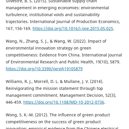
Silvestre, B. S. (2015). Sustainable supply chain
management in emerging economies: environmental
turbulence, institutional voids and sustainability
trajectories. International Journal of Production Economics,
167, 156-169.
https://doi.org/10.1016/j.ijpe.2015.05.025
.
Wang, N., Zhang, S. J., & Wang, W. (2022). Impact of
environmental innovation strategy on green
competitiveness: Evidence from China. International Journal
of Environmental Research and Public Health, 19(10), 5879.
https://doi.org/10.3390/ijerph19105879
Williams, R. J., Morrell, D. L. & Mullane, J. V. (2014).
Reinvigorating the mission statement through top
management commitment. Management Decision, 52(3),
446-459.
https://doi.org/10.1108/MD-10-2012-0736
.
Wong, S. K.-M. (2012). The influence of green product
competitiveness on the success of green product
innovation: empirical evidence from the Chinese electrical