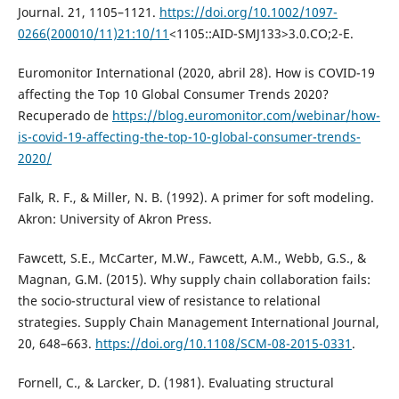
Journal. 21, 1105–1121.
https://doi.org/10.1002/1097-
0266(200010/11)21:10/11
<1105::AID-SMJ133>3.0.CO;2-E.
Euromonitor International (2020, abril 28). How is COVID-19
affecting the Top 10 Global Consumer Trends 2020?
Recuperado de
https://blog.euromonitor.com/webinar/how-
is-covid-19-affecting-the-top-10-global-consumer-trends-
2020/
Falk, R. F., & Miller, N. B. (1992). A primer for soft modeling.
Akron: University of Akron Press.
Fawcett, S.E., McCarter, M.W., Fawcett, A.M., Webb, G.S., &
Magnan, G.M. (2015). Why supply chain collaboration fails:
the socio-structural view of resistance to relational
strategies. Supply Chain Management International Journal,
20, 648–663.
https://doi.org/10.1108/SCM-08-2015-0331
.
Fornell, C., & Larcker, D. (1981). Evaluating structural