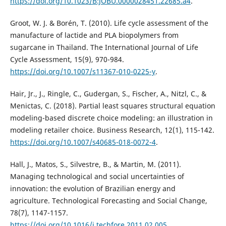
https://doi.org/10.1023/B:JOBU.0000028451.22685.a4
.
Groot, W. J. & Borén, T. (2010). Life cycle assessment of the
manufacture of lactide and PLA biopolymers from
sugarcane in Thailand. The International Journal of Life
Cycle Assessment, 15(9), 970-984.
https://doi.org/10.1007/s11367-010-0225-y
.
Hair, Jr., J., Ringle, C., Gudergan, S., Fischer, A., Nitzl, C., &
Menictas, C. (2018). Partial least squares structural equation
modeling-based discrete choice modeling: an illustration in
modeling retailer choice. Business Research, 12(1), 115-142.
https://doi.org/10.1007/s40685-018-0072-4
.
Hall, J., Matos, S., Silvestre, B., & Martin, M. (2011).
Managing technological and social uncertainties of
innovation: the evolution of Brazilian energy and
agriculture. Technological Forecasting and Social Change,
78(7), 1147-1157.
https://doi.org/10.1016/j.techfore.2011.02.005
.