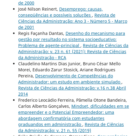
de 2000
José Nilson Reinert,
Desemprego: causas,
conseqüências e possíveis soluções
,
Revista de
Ciências da Administração: Ano 3 - Número 5 - Março
de 2001
Regis Façanha Dantas,
Desenho do mecanismo para
gestão por resultado no sistema socioeducativo:
Problema de agente-principal
,
Revista de Ciências da
Administração: v. 23 n. 61 (2021): Revista de Ciências
da Administração - RCA
Claudelino Martins Dias Junior, Bruno César Mello
Morei, Eduardo Zarur Stosick, Ariane Rodrigues
Pereira,
Desenvolvimento de Competências do
Administrador: um estudo em ambiente simulado
,
Revista de Ciências da Administração: v.16 n.38 Abril
2014
Frederico Leocádio Ferreira, Pâmella Otone Bandeira,
Carlos Alberto Gonçalves,
Mindset, dificuldades em se
empreender e o Potencial Empreendedor: uma
abordagem confirmatória com estudantes
graduandos em administração
,
Revista de Ciências
da Administração: v. 21 n. 55 (2019)