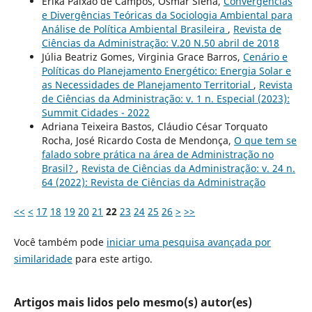
Erika Paixão de Campos, Osmar Siena,
Convergências
e Divergências Teóricas da Sociologia Ambiental para
Análise de Política Ambiental Brasileira
,
Revista de
Ciências da Administração: V.20 N.50 abril de 2018
Júlia Beatriz Gomes, Virginia Grace Barros,
Cenário e
Políticas do Planejamento Energético: Energia Solar e
as Necessidades de Planejamento Territorial
,
Revista
de Ciências da Administração: v. 1 n. Especial (2023):
Summit Cidades - 2022
Adriana Teixeira Bastos, Cláudio César Torquato
Rocha, José Ricardo Costa de Mendonça,
O que tem se
falado sobre prática na área de Administração no
Brasil?
,
Revista de Ciências da Administração: v. 24 n.
64 (2022): Revista de Ciências da Administração
<<
<
17
18
19
20
21
22
23
24
25
26
>
>>
Você também pode
iniciar uma pesquisa avançada por
similaridade
para este artigo.
Artigos mais lidos pelo mesmo(s) autor(es)