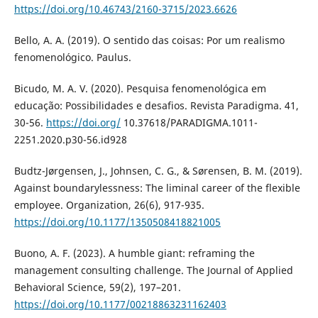
https://doi.org/10.46743/2160-3715/2023.6626
Bello, A. A. (2019). O sentido das coisas: Por um realismo
fenomenológico. Paulus.
Bicudo, M. A. V. (2020). Pesquisa fenomenológica em
educação: Possibilidades e desafios. Revista Paradigma. 41,
30-56.
https://doi.org/
10.37618/PARADIGMA.1011-
2251.2020.p30-56.id928
Budtz-Jørgensen, J., Johnsen, C. G., & Sørensen, B. M. (2019).
Against boundarylessness: The liminal career of the flexible
employee. Organization, 26(6), 917-935.
https://doi.org/10.1177/1350508418821005
Buono, A. F. (2023). A humble giant: reframing the
management consulting challenge. The Journal of Applied
Behavioral Science, 59(2), 197–201.
https://doi.org/10.1177/00218863231162403