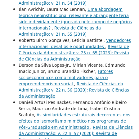
Administração: v. 21 n. 54 (2019)
Ilan Avrichir, Laura Mac Lennan,
Uma abordagem
teórica neoinstitucional relevante e abrangente teria
sido indevidamente ignorada pelo campo de negócios
internacionais?
,
Revista de Ciências da
Administração: v. 21 n. 55 (2019)
Roberto Birch Gonçalves, Leticia Battistel,
Vendedores
internacionais: desafios e oportunidades
,
Revista de
Ciências da Administração: v. 25 n. 65 (2023): Revista
de Ciências da Administração
Derson da Silva Lopes-Jr., Mirian Vicente, Edmundo
Inacio Junior, Bruno Brandão Fischer,
Fatores
socioeconômicos como motivadores para o
empreendedorismo social
,
Revista de Ciências da
Administração: v. 22 n. 56 (2020): Revista de Ciências
da Administração
Danieli Artuzi Pes Backes, Fernando Antônio Ribeiro
Serra, Mauricio Andrade de Lima, Isabel Cristina
Scafuto,
As similaridades estruturais decorrentes dos
efeitos do isomorfismo mimético nos programas de
Pós-Graduação em Administração
,
Revista de Ciências
da Administração: v. 22 n. 57 (2020): Revista de