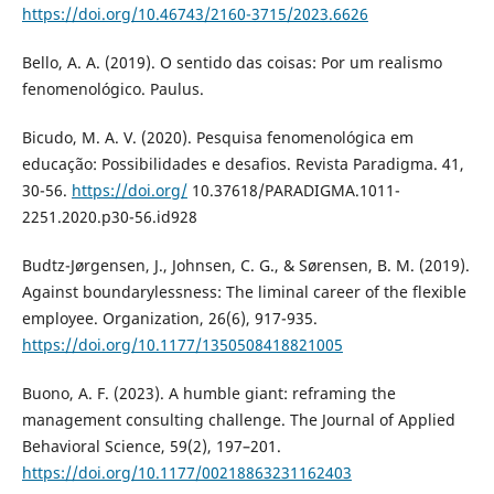
https://doi.org/10.46743/2160-3715/2023.6626
Bello, A. A. (2019). O sentido das coisas: Por um realismo
fenomenológico. Paulus.
Bicudo, M. A. V. (2020). Pesquisa fenomenológica em
educação: Possibilidades e desafios. Revista Paradigma. 41,
30-56.
https://doi.org/
10.37618/PARADIGMA.1011-
2251.2020.p30-56.id928
Budtz-Jørgensen, J., Johnsen, C. G., & Sørensen, B. M. (2019).
Against boundarylessness: The liminal career of the flexible
employee. Organization, 26(6), 917-935.
https://doi.org/10.1177/1350508418821005
Buono, A. F. (2023). A humble giant: reframing the
management consulting challenge. The Journal of Applied
Behavioral Science, 59(2), 197–201.
https://doi.org/10.1177/00218863231162403