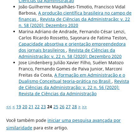
Ciências da Administração
João Guilherme Magalhães-Timotio, Francisco Vidal
Barbosa,
A produção científica brasileira no campo de
finanças
,
Revista de Ciências da Administração: v. 22
n. 58 (2020): Dezembro 2020
Marina Adriano de Andrade, Fernando César Lenzi,
Carlos Ricardo Rossetto, Sayonara de Fatima Teston,
Capacidade absortiva e orientação empreendedora
dos jornais brasileiros
,
Revista de Ciências da
Administração: v. 22 n. 58 (2020): Dezembro 2020
Jose Lindenberg Julião Xavier Filho, Suélen Matozo
Franco, Fernando Gomes de Paiva Junior, Marconi
Freitas da Costa,
A Formação em Administração e o
Dualismo Conceitual teoria-prática no Brasil
,
Revista
de Ciências da Administração: v. 22 n. 56 (2020):
Revista de Ciências da Administração
<<
<
19
20
21
22
23
24
25
26
27
28
>
>>
Você também pode
iniciar uma pesquisa avançada por
similaridade
para este artigo.