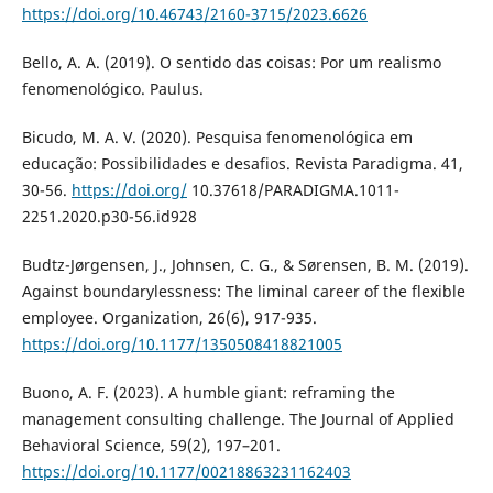
https://doi.org/10.46743/2160-3715/2023.6626
Bello, A. A. (2019). O sentido das coisas: Por um realismo
fenomenológico. Paulus.
Bicudo, M. A. V. (2020). Pesquisa fenomenológica em
educação: Possibilidades e desafios. Revista Paradigma. 41,
30-56.
https://doi.org/
10.37618/PARADIGMA.1011-
2251.2020.p30-56.id928
Budtz-Jørgensen, J., Johnsen, C. G., & Sørensen, B. M. (2019).
Against boundarylessness: The liminal career of the flexible
employee. Organization, 26(6), 917-935.
https://doi.org/10.1177/1350508418821005
Buono, A. F. (2023). A humble giant: reframing the
management consulting challenge. The Journal of Applied
Behavioral Science, 59(2), 197–201.
https://doi.org/10.1177/00218863231162403