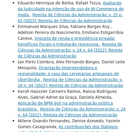
Eduardo Henrique de Borba, Rafael Tezza,
Avaliação
da ludicidade na intenção de uso de M-Commerce de
moda
,
Revista de Ciências da Administração: v. 25 n.
65 (2023): Revista de Ciências da Administração
Emmanuel Marques Silva, Fabiano Borges Ruy ,
Adelson Pereira do Nascimento, Emiliano Estigarribia
Canese,
Imposto de renda e previdência privada:
benefícios fiscais e tributação regressiva
,
Revista de
Ciências da Administração: v. 24 n. 64 (2022): Revista
de Ciências da Administração
Ian Porto Coimbra, Alex Fernando Borges, Daniel Leite
Mesquita,
Orientação empreendedora e
regionalidade: o caso das cervejarias artesanais de
Uberlândia
,
Revista de Ciências da Administração: v.
24 n. 64 (2022): Revista de Ciências da Administração
Karoll Haüssler Carneiro Ramos, Raissa Rodrigues
Alves, Gabriel Adnet da Graça, Daniela Almeida,
Aplicação de BPM ágil na administração pública
brasileira
,
Revista de Ciências da Administração: v. 24
n. 64 (2022): Revista de Ciências da Administração
Milene Ovando Fernandes, Denise Azevedo, Yasmin
Gomes Casagranda,
As contribuições dos Diálogos