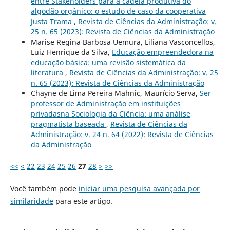
entre Stakeholders para a cadeia produtiva do
algodão orgânico: o estudo de caso da cooperativa
Justa Trama
,
Revista de Ciências da Administração: v.
25 n. 65 (2023): Revista de Ciências da Administração
Marise Regina Barbosa Uemura, Liliana Vasconcellos,
Luiz Henrique da Silva,
Educação empreendedora na
educação básica: uma revisão sistemática da
literatura
,
Revista de Ciências da Administração: v. 25
n. 65 (2023): Revista de Ciências da Administração
Chayne de Lima Pereira Mahnic, Maurício Serva,
Ser
professor de Administração em instituições
privadasna Sociologia da Ciência: uma análise
pragmatista baseada
,
Revista de Ciências da
Administração: v. 24 n. 64 (2022): Revista de Ciências
da Administração
<<
<
22
23
24
25
26
27
28
>
>>
Você também pode
iniciar uma pesquisa avançada por
similaridade
para este artigo.