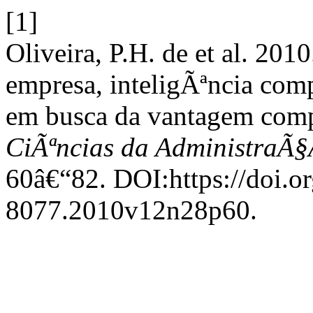
[1]
Oliveira, P.H. de et al. 20
empresa, inteligÃªncia comp
em busca da vantagem compe
CiÃªncias da AdministraÃ
60â€“82. DOI:https://doi.o
8077.2010v12n28p60.