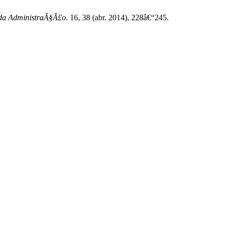
 da AdministraÃ§Ã£o
. 16, 38 (abr. 2014), 228â€“245.