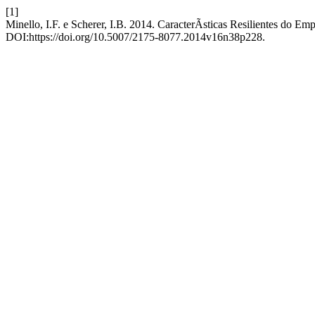
[1]
Minello, I.F. e Scherer, I.B. 2014. CaracterÃ­sticas Resilientes do 
DOI:https://doi.org/10.5007/2175-8077.2014v16n38p228.