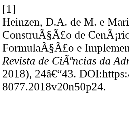
[1]
Heinzen, D.A. de M. e Mari
ConstruÃ§Ã£o de CenÃ¡rios
FormulaÃ§Ã£o e Implemen
Revista de CiÃªncias da A
2018), 24â€“43. DOI:https:
8077.2018v20n50p24.