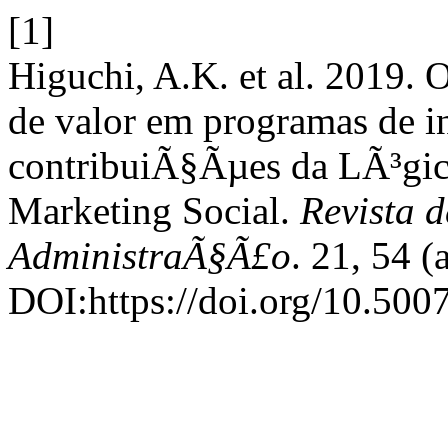
[1]
Higuchi, A.K. et al. 2019.
de valor em programas de i
contribuiÃ§Ãµes da LÃ³gi
Marketing Social.
Revista d
AdministraÃ§Ã£o
. 21, 54 
DOI:https://doi.org/10.50