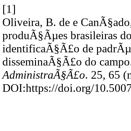
[1]
Oliveira, B. de e CanÃ§ad
produÃ§Ãµes brasileiras do 
identificaÃ§Ã£o de padrÃµe
disseminaÃ§Ã£o do campo
AdministraÃ§Ã£o
. 25, 65 
DOI:https://doi.org/10.50