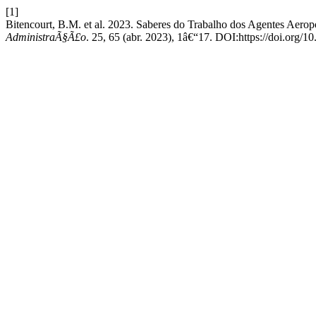
[1]
Bitencourt, B.M. et al. 2023. Saberes do Trabalho dos Agentes Ae
AdministraÃ§Ã£o
. 25, 65 (abr. 2023), 1â€“17. DOI:https://doi.org