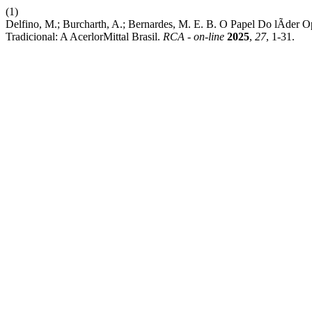
(1)
Delfino, M.; Burcharth, A.; Bernardes, M. E. B. O Papel Do lÃ­d
Tradicional: A AcerlorMittal Brasil.
RCA - on-line
2025
,
27
, 1-31.