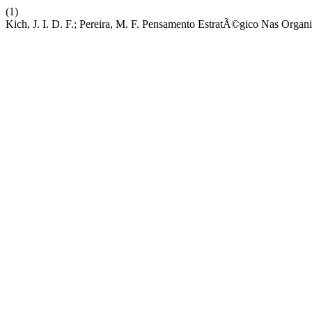
(1)
Kich, J. I. D. F.; Pereira, M. F. Pensamento EstratÃ©gico Nas Org