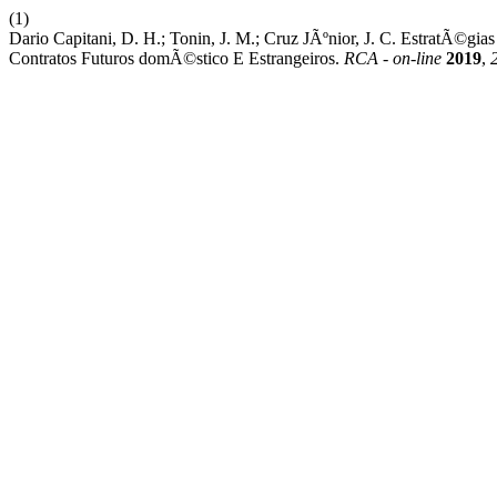
(1)
Dario Capitani, D. H.; Tonin, J. M.; Cruz JÃºnior, J. C. EstratÃ©gi
Contratos Futuros domÃ©stico E Estrangeiros.
RCA - on-line
2019
,