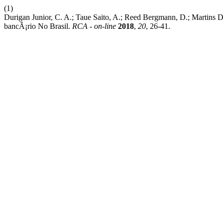
(1)
Durigan Junior, C. A.; Taue Saito, A.; Reed Bergmann, D.; Martins 
bancÃ¡rio No Brasil.
RCA - on-line
2018
,
20
, 26-41.