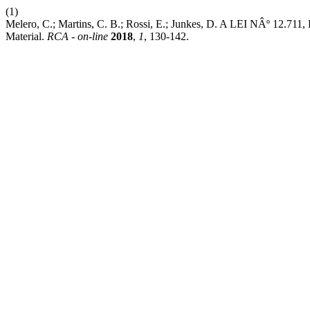
(1)
Melero, C.; Martins, C. B.; Rossi, E.; Junkes, D. A LEI NÂº 12.71
Material.
RCA - on-line
2018
,
1
, 130-142.