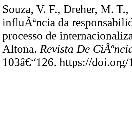
Souza, V. F., Dreher, M. T.
influÃªncia da responsabili
processo de internacionali
Altona.
Revista De CiÃªnc
103â€“126. https://doi.org