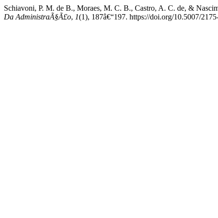
Schiavoni, P. M. de B., Moraes, M. C. B., Castro, A. C. de, & Nascim
Da AdministraÃ§Ã£o
,
1
(1), 187â€“197. https://doi.org/10.5007/2