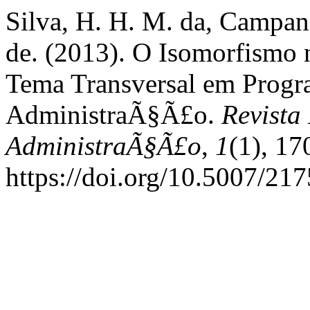
Silva, H. H. M. da, Campan
de. (2013). O Isomorfism
Tema Transversal em Prog
AdministraÃ§Ã£o.
Revista
AdministraÃ§Ã£o
,
1
(1), 17
https://doi.org/10.5007/2