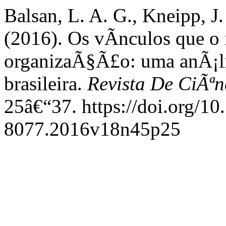
Balsan, L. A. G., Kneipp, J.
(2016). Os vÃ­nculos que o 
organizaÃ§Ã£o: uma anÃ¡li
brasileira.
Revista De CiÃª
25â€“37. https://doi.org/1
8077.2016v18n45p25