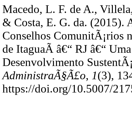
Macedo, L. F. de A., Villela
& Costa, E. G. da. (2015).
Conselhos ComunitÃ¡rios 
de ItaguaÃ­ â€“ RJ â€“ Uma
Desenvolvimento SustentÃ
AdministraÃ§Ã£o
,
1
(3), 13
https://doi.org/10.5007/2