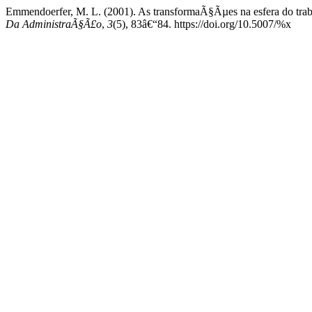
Emmendoerfer, M. L. (2001). As transformaÃ§Ãµes na esfera do trab
Da AdministraÃ§Ã£o
,
3
(5), 83â€“84. https://doi.org/10.5007/%x