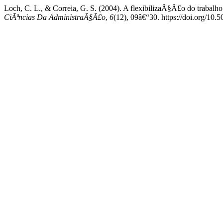
Loch, C. L., & Correia, G. S. (2004). A flexibilizaÃ§Ã£o do trabalho
CiÃªncias Da AdministraÃ§Ã£o
,
6
(12), 09â€“30. https://doi.org/10.