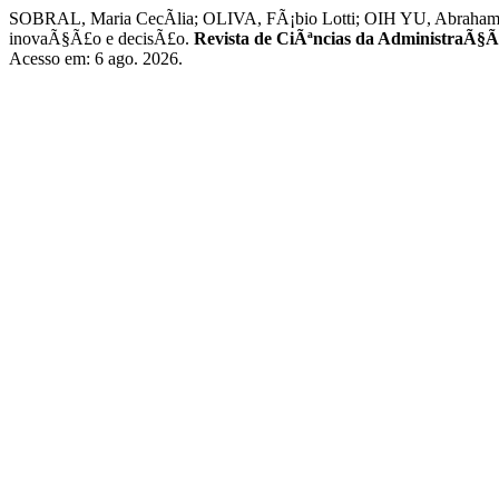
SOBRAL, Maria CecÃ­lia; OLIVA, FÃ¡bio Lotti; OIH YU, Abraham S
inovaÃ§Ã£o e decisÃ£o.
Revista de CiÃªncias da AdministraÃ§
Acesso em: 6 ago. 2026.