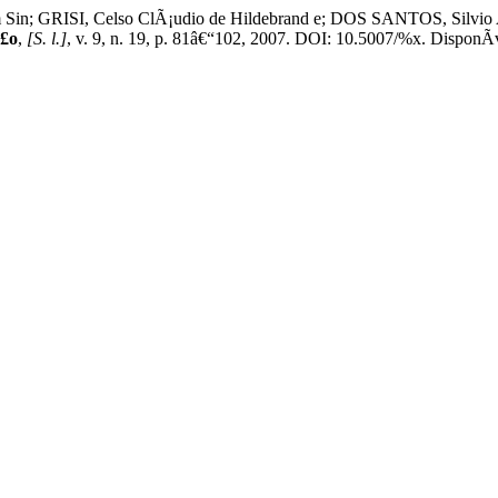
in; GRISI, Celso ClÃ¡udio de Hildebrand e; DOS SANTOS, Silvio Ap
Ã£o
,
[S. l.]
, v. 9, n. 19, p. 81â€“102, 2007. DOI: 10.5007/%x. DisponÃ­v