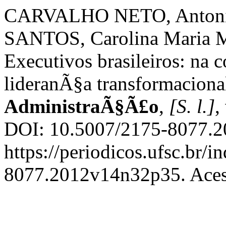
CARVALHO NETO, Antonio
SANTOS, Carolina Maria 
Executivos brasileiros: na 
lideranÃ§a transformaciona
AdministraÃ§Ã£o
,
[S. l.]
,
DOI: 10.5007/2175-8077.2
https://periodicos.ufsc.br/
8077.2012v14n32p35. Acess