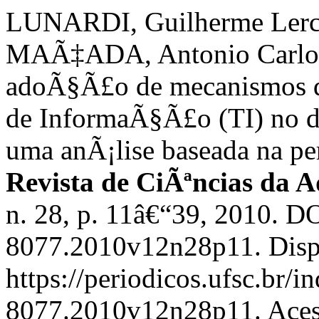
LUNARDI, Guilherme Lerc
MAÃ‡ADA, Antonio Carlos 
adoÃ§Ã£o de mecanismos d
de InformaÃ§Ã£o (TI) no d
uma anÃ¡lise baseada na p
Revista de CiÃªncias da 
n. 28, p. 11â€“39, 2010. D
8077.2010v12n28p11. Disp
https://periodicos.ufsc.br/
8077.2010v12n28p11. Acess