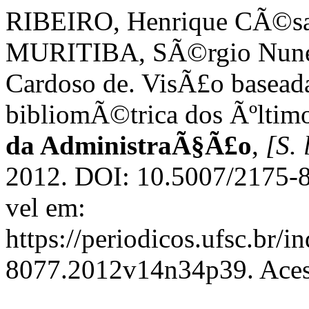
RIBEIRO, Henrique CÃ©sa
MURITIBA, SÃ©rgio Nune
Cardoso de. VisÃ£o baseada
bibliomÃ©trica dos Ãºltim
da AdministraÃ§Ã£o
,
[S. 
2012. DOI: 10.5007/2175-
vel em:
https://periodicos.ufsc.br/
8077.2012v14n34p39. Acess