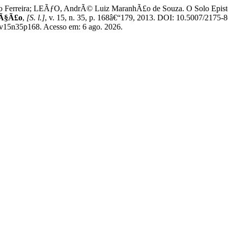
rreira; LEÃƒO, AndrÃ© Luiz MaranhÃ£o de Souza. O Solo Epistemol
aÃ§Ã£o
,
[S. l.]
, v. 15, n. 35, p. 168â€“179, 2013. DOI: 10.5007/2175
13v15n35p168. Acesso em: 6 ago. 2026.