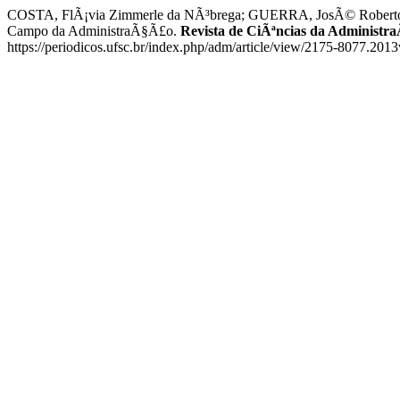
COSTA, FlÃ¡via Zimmerle da NÃ³brega; GUERRA, JosÃ© Roberto Fe
Campo da AdministraÃ§Ã£o.
Revista de CiÃªncias da Administr
https://periodicos.ufsc.br/index.php/adm/article/view/2175-8077.20