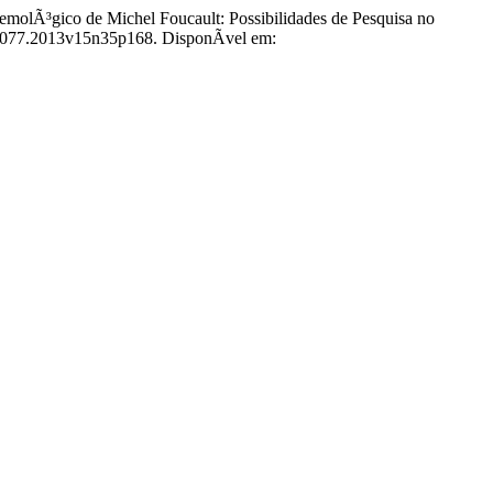
Ã³gico de Michel Foucault: Possibilidades de Pesquisa no
-8077.2013v15n35p168. DisponÃ­vel em: