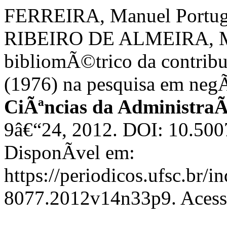
FERREIRA, Manuel Portuga
RIBEIRO DE ALMEIRA, Mar
bibliomÃ©trico da contrib
(1976) na pesquisa em negÃ
CiÃªncias da Administra
9â€“24, 2012. DOI: 10.50
DisponÃ­vel em:
https://periodicos.ufsc.br/
8077.2012v14n33p9. Acesso