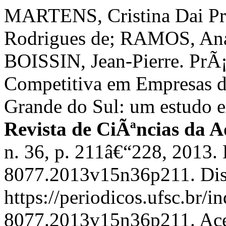
MARTENS, Cristina Dai Pr
Rodrigues de; RAMOS, Anat
BOISSIN, Jean-Pierre. PrÃ¡
Competitiva em Empresas d
Grande do Sul: um estudo e
Revista de CiÃªncias da 
n. 36, p. 211â€“228, 2013.
8077.2013v15n36p211. Dis
https://periodicos.ufsc.br/
8077.2013v15n36p211. Aces