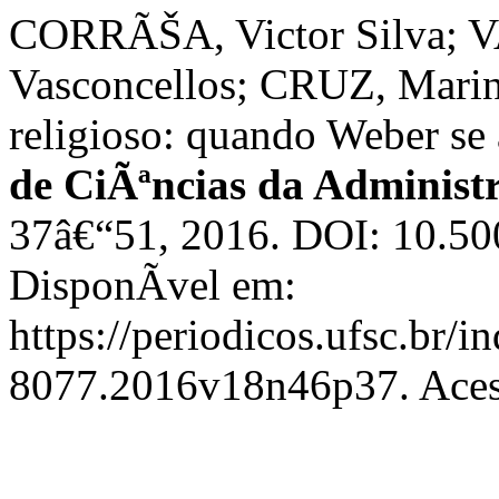
CORRÃŠA, Victor Silva; V
Vasconcellos; CRUZ, Mari
religioso: quando Weber se 
de CiÃªncias da Adminis
37â€“51, 2016. DOI: 10.5
DisponÃ­vel em:
https://periodicos.ufsc.br/
8077.2016v18n46p37. Acess