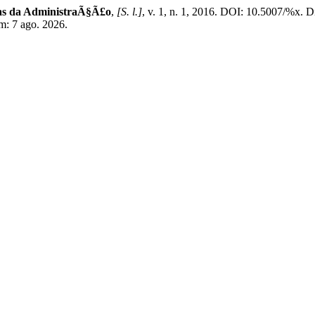
ias da AdministraÃ§Ã£o
,
[S. l.]
, v. 1, n. 1, 2016. DOI: 10.5007/%x. 
em: 7 ago. 2026.