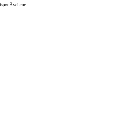
DisponÃ­vel em: