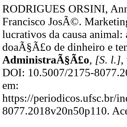
RODRIGUES ORSINI, Anna
Francisco JosÃ©. Marketin
lucrativos da causa animal
doaÃ§Ã£o de dinheiro e t
AdministraÃ§Ã£o
,
[S. l.]
,
DOI: 10.5007/2175-8077.2
em:
https://periodicos.ufsc.br/
8077.2018v20n50p110. Aces