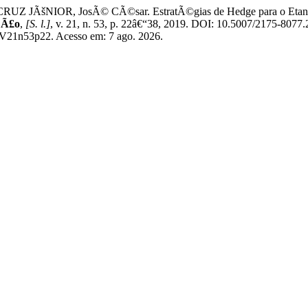
 JÃšNIOR, JosÃ© CÃ©sar. EstratÃ©gias de Hedge para o Etanol Bras
§Ã£o
,
[S. l.]
, v. 21, n. 53, p. 22â€“38, 2019. DOI: 10.5007/2175-807
19V21n53p22. Acesso em: 7 ago. 2026.