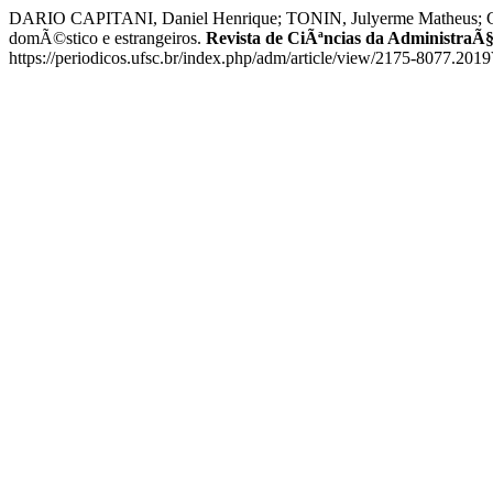
DARIO CAPITANI, Daniel Henrique; TONIN, Julyerme Matheus; CRUZ
domÃ©stico e estrangeiros.
Revista de CiÃªncias da AdministraÃ
https://periodicos.ufsc.br/index.php/adm/article/view/2175-8077.20