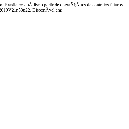
ileiro: anÃ¡lise a partir de operaÃ§Ãµes de contratos futuros
7.2019V21n53p22. DisponÃ­vel em: