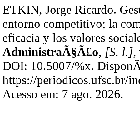
ETKIN, Jorge Ricardo. Gest
entorno competitivo; la com
eficacia y los valores social
AdministraÃ§Ã£o
,
[S. l.]
,
DOI: 10.5007/%x. DisponÃ­
https://periodicos.ufsc.br/
Acesso em: 7 ago. 2026.