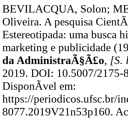
BEVILACQUA, Solon; MED
Oliveira. A pesquisa CientÃ­
Estereotipada: uma busca h
marketing e publicidade (1
da AdministraÃ§Ã£o
,
[S. 
2019. DOI: 10.5007/2175
DisponÃ­vel em:
https://periodicos.ufsc.br/
8077.2019V21n53p160. Ace