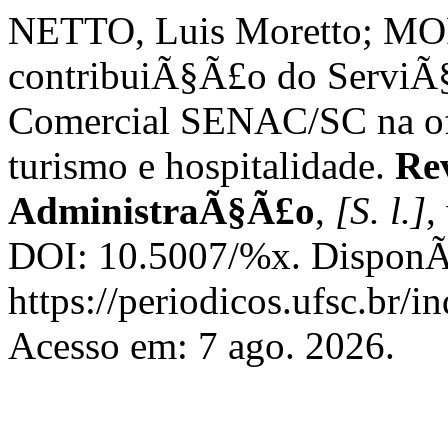
NETTO, Luis Moretto; MO
contribuiÃ§Ã£o do ServiÃ
Comercial SENAC/SC na ofe
turismo e hospitalidade.
Rev
AdministraÃ§Ã£o
,
[S. l.]
,
DOI: 10.5007/%x. DisponÃ­
https://periodicos.ufsc.br/
Acesso em: 7 ago. 2026.