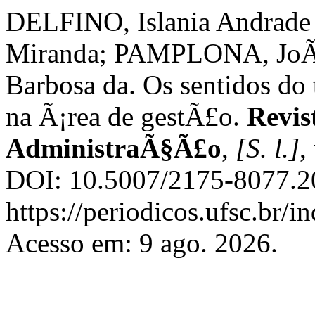
DELFINO, Islania Andrade
Miranda; PAMPLONA, JoÃ£o
Barbosa da. Os sentidos do
na Ã¡rea de gestÃ£o.
Revis
AdministraÃ§Ã£o
,
[S. l.]
,
DOI: 10.5007/2175-8077.2
https://periodicos.ufsc.br/
Acesso em: 9 ago. 2026.