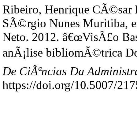
Ribeiro, Henrique CÃ©sar 
SÃ©rgio Nunes Muritiba, e
Neto. 2012. â€œVisÃ£o Ba
anÃ¡lise bibliomÃ©trica Do
De CiÃªncias Da Administ
https://doi.org/10.5007/2